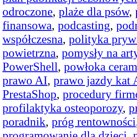
odroczone
,
plaże dla psów
,
finansowa
,
podcasting
,
pod
współczesna
,
polityka pryw
powietrzna
,
pomysły na art
PowerShell
,
powłoka ceram
prawo AI
,
prawo jazdy kat 
PrestaShop
,
procedury fir
profilaktyka osteoporozy
,
p
poradnik
,
próg rentowności
programowanie dla dzieci
,