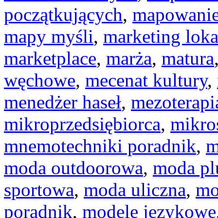
początkujących
,
mapowanie
mapy myśli
,
marketing loka
marketplace
,
marża
,
matura
węchowe
,
mecenat kultury
,
menedżer haseł
,
mezoterapi
mikroprzedsiębiorca
,
mikro
mnemotechniki poradnik
,
m
moda outdoorowa
,
moda plu
sportowa
,
moda uliczna
,
mo
poradnik
,
modele językowe