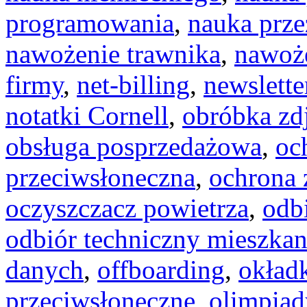
programowania
,
nauka prz
nawożenie trawnika
,
nawoże
firmy
,
net-billing
,
newslette
notatki Cornell
,
obróbka zd
obsługa posprzedażowa
,
oc
przeciwsłoneczna
,
ochrona
oczyszczacz powietrza
,
odb
odbiór techniczny mieszkan
danych
,
offboarding
,
okładk
przeciwsłoneczne
,
olimpiad