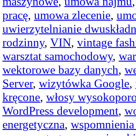
maszynowe
,
umowa najmu
pracę
,
umowa zlecenie
,
um
uwierzytelnianie dwuskład
rodzinny
,
VIN
,
vintage fash
warsztat samochodowy
,
war
wektorowe bazy danych
,
we
Server
,
wizytówka Google
,
kręcone
,
włosy wysokopor
WordPress development
,
wo
energetyczna
,
wspomnienia 