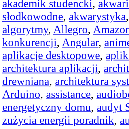
akademik studencki
,
akwar
słodkowodne
,
akwarystyka
algorytmy
,
Allegro
,
Amazo
konkurencji
,
Angular
,
anim
aplikacje desktopowe
,
apli
architektura aplikacji
,
archi
drewniana
,
architektura sy
Arduino
,
assistance
,
audiob
energetyczny domu
,
audyt
zużycia energii poradnik
,
a