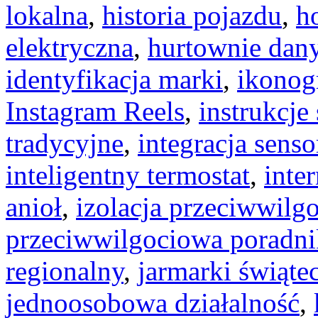
lokalna
,
historia pojazdu
,
ho
elektryczna
,
hurtownie dan
identyfikacja marki
,
ikonog
Instagram Reels
,
instrukcj
tradycyjne
,
integracja sens
inteligentny termostat
,
inter
anioł
,
izolacja przeciwwilg
przeciwwilgociowa poradni
regionalny
,
jarmarki świąte
jednoosobowa działalność
,