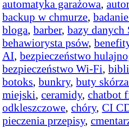
automatyka garażowa
,
auto
backup w chmurze
,
badanie
bloga
,
barber
,
bazy danych
behawiorysta psów
,
benefit
AI
,
bezpieczeństwo hulajno
bezpieczeństwo Wi-Fi
,
bibl
botoks
,
bunkry
,
buty skórz
miejski
,
ceramidy
,
chatbot 
odkleszczowe
,
chóry
,
CI C
pieczenia przepisy
,
cmentar