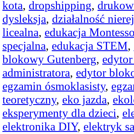
kota
,
dropshipping
,
drukow
dysleksja
,
działalność niere
licealna
,
edukacja Montesso
specjalna
,
edukacja STEM
,
blokowy Gutenberg
,
edytor
administratora
,
edytor blok
egzamin ósmoklasisty
,
egza
teoretyczny
,
eko jazda
,
ekol
eksperymenty dla dzieci
,
el
elektronika DIY
,
elektryk 