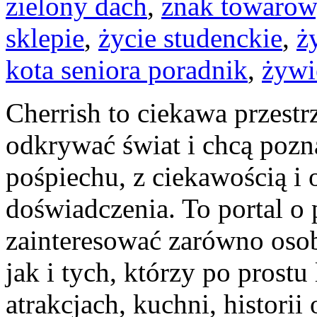
zielony dach
,
znak towarow
sklepie
,
życie studenckie
,
ż
kota seniora poradnik
,
żywi
Cherrish to ciekawa przestrz
odkrywać świat i chcą pozn
pośpiechu, z ciekawością i
doświadczenia. To portal o
zainteresować zarówno osob
jak i tych, którzy po prostu
atrakcjach, kuchni, histori