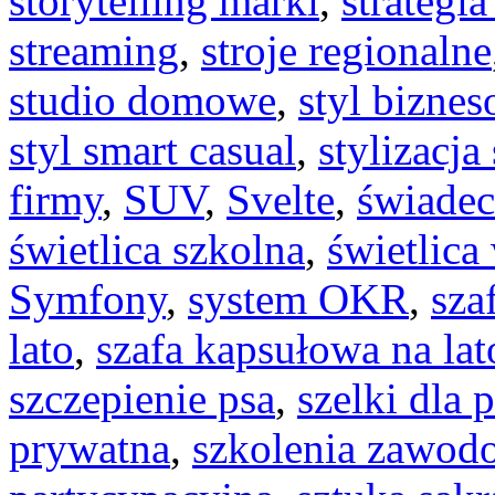
storytelling marki
,
strategia
streaming
,
stroje regionalne
studio domowe
,
styl bizne
styl smart casual
,
stylizacja
firmy
,
SUV
,
Svelte
,
świadec
świetlica szkolna
,
świetlica
Symfony
,
system OKR
,
sza
lato
,
szafa kapsułowa na lat
szczepienie psa
,
szelki dla 
prywatna
,
szkolenia zawod