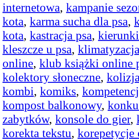
internetowa
,
kampanie sez
kota
,
karma sucha dla psa
,
k
kota
,
kastracja psa
,
kierunki
kleszcze u psa
,
klimatyzac
online
,
klub książki online
kolektory słoneczne
,
kolizj
kombi
,
komiks
,
kompetencj
kompost balkonowy
,
konku
zabytków
,
konsole do gier
,
korekta tekstu
,
korepetycje 