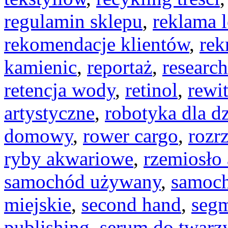
regulamin sklepu
,
reklama 
rekomendacje klientów
,
rek
kamienic
,
reportaż
,
researc
retencja wody
,
retinol
,
rewi
artystyczne
,
robotyka dla dz
domowy
,
rower cargo
,
rozr
ryby akwariowe
,
rzemiosło 
samochód używany
,
samoch
miejskie
,
second hand
,
segm
publishing
,
serum do twarz