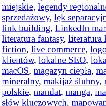
miejskie
,
legendy regionaln
sprzedażowy
,
lęk separacyj
link building
,
LinkedIn mar
literatura fantasy
,
literatura
fiction
,
live commerce
,
logo
klientów
,
lokalne SEO
,
lok
macOS
,
magazyn ciepła
,
ma
mineralny
,
makijaż ślubny
,
polskie
,
mandat
,
manga
,
ma
słów kluczowych
,
mapowani