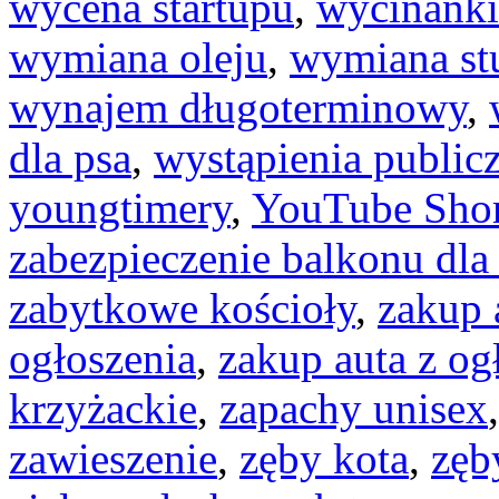
wycena startupu
,
wycinanki
wymiana oleju
,
wymiana st
wynajem długoterminowy
,
dla psa
,
wystąpienia public
youngtimery
,
YouTube Shor
zabezpieczenie balkonu dla
zabytkowe kościoły
,
zakup 
ogłoszenia
,
zakup auta z og
krzyżackie
,
zapachy unisex
zawieszenie
,
zęby kota
,
zęb