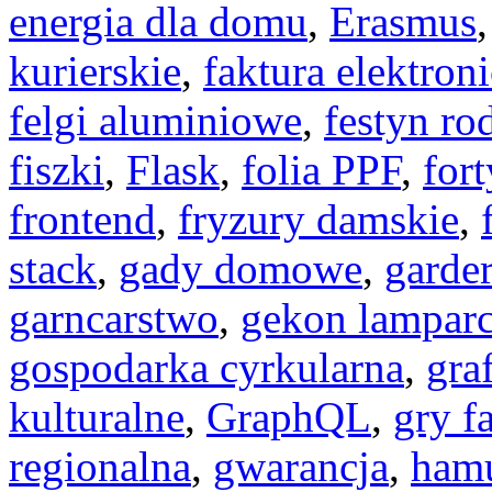
energia dla domu
,
Erasmus
kurierskie
,
faktura elektron
felgi aluminiowe
,
festyn ro
fiszki
,
Flask
,
folia PPF
,
fort
frontend
,
fryzury damskie
,
stack
,
gady domowe
,
garde
garncarstwo
,
gekon lamparc
gospodarka cyrkularna
,
gra
kulturalne
,
GraphQL
,
gry f
regionalna
,
gwarancja
,
ham