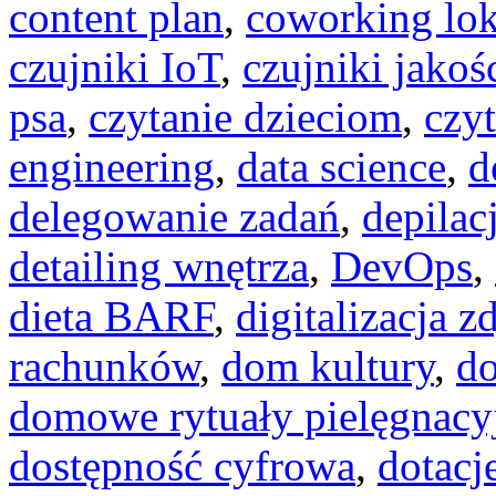
content plan
,
coworking lok
czujniki IoT
,
czujniki jakoś
psa
,
czytanie dzieciom
,
czy
engineering
,
data science
,
d
delegowanie zadań
,
depilac
detailing wnętrza
,
DevOps
,
dieta BARF
,
digitalizacja z
rachunków
,
dom kultury
,
do
domowe rytuały pielęgnacy
dostępność cyfrowa
,
dotacj