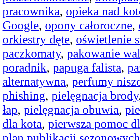
pracownika
,
opieka nad ko
Google
,
opony całoroczne
,
orkiestry dęte
,
oświetlenie 
paczkomaty
,
pakowanie wal
poradnik
,
papuga falista
,
pa
alternatywna
,
perfumy nisz
phishing
,
pielęgnacja brody
łap
,
pielęgnacja obuwia
,
pie
dla kota
,
pierwsza pomoc dl
plan publikacji sezonowych