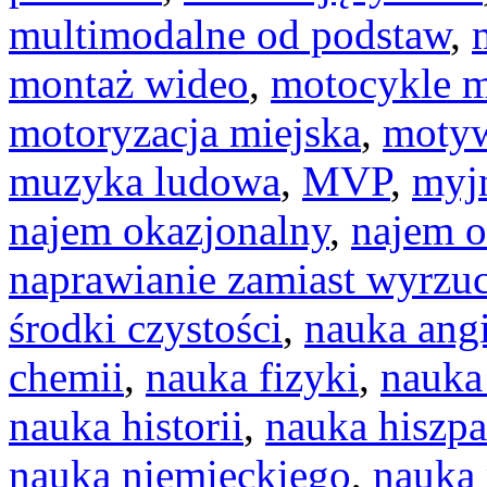
multimodalne od podstaw
,
montaż wideo
,
motocykle m
motoryzacja miejska
,
motyw
muzyka ludowa
,
MVP
,
myj
najem okazjonalny
,
najem o
naprawianie zamiast wyrzu
środki czystości
,
nauka ang
chemii
,
nauka fizyki
,
nauka
nauka historii
,
nauka hiszp
nauka niemieckiego
,
nauka 