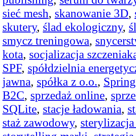
sieć mesh
,
skanowanie 3D
,
skutery
,
ślad ekologiczny
,
ś
smycz treningowa
,
snycers
kota
,
socjalizacja szczeniak
SPF
,
spółdzielnia energetyc
jawna
,
spółka z o.o.
,
Spring
B2C
,
sprzedaż online
,
sprze
SQLite
,
stacje ładowania
,
s
staż zawodowy
,
sterylizacja