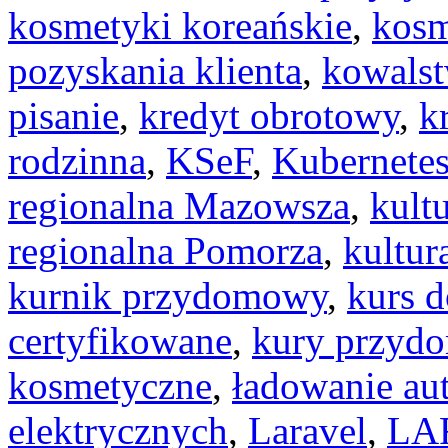
kosmetyki koreańskie
,
kosm
pozyskania klienta
,
kowalst
pisanie
,
kredyt obrotowy
,
k
rodzinna
,
KSeF
,
Kubernete
regionalna Mazowsza
,
kult
regionalna Pomorza
,
kultur
kurnik przydomowy
,
kurs d
certyfikowane
,
kury przyd
kosmetyczne
,
ładowanie au
elektrycznych
,
Laravel
,
LA