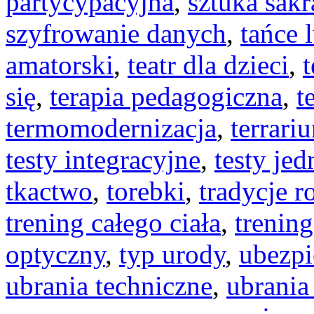
partycypacyjna
,
sztuka sakr
szyfrowanie danych
,
tańce 
amatorski
,
teatr dla dzieci
,
się
,
terapia pedagogiczna
,
t
termomodernizacja
,
terrari
testy integracyjne
,
testy je
tkactwo
,
torebki
,
tradycje r
trening całego ciała
,
trening
optyczny
,
typ urody
,
ubezpi
ubrania techniczne
,
ubrania