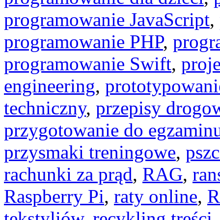
programowanie JavaScript
,
programowanie PHP
,
progr
programowanie Swift
,
proj
engineering
,
prototypowani
techniczny
,
przepisy drogo
przygotowanie do egzamin
przysmaki treningowe
,
pszc
rachunki za prąd
,
RAG
,
ra
Raspberry Pi
,
raty online
,
R
tekstyliów
,
recykling treści